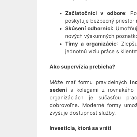
Začiatočníci v odbore
: Po
poskytuje bezpečný priestor 
Skúsení odborníci
: Umožňuj
nových výskumných poznatko
Tímy a organizácie
: Zlepš
jednotnú víziu práce s klientm
Ako supervízia prebieha?
Môže mať formu pravidelných
in
sedení
s kolegami z rovnakého
organizáciách je súčasťou pra
dobrovoľne. Moderné formy umo
zvyšuje dostupnosť služby.
Investícia, ktorá sa vráti