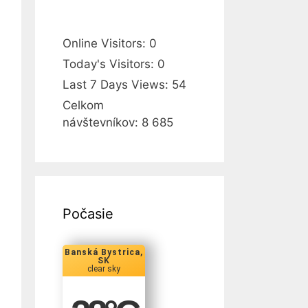
Online Visitors:
0
Today's Visitors:
0
Last 7 Days Views:
54
Celkom
návštevníkov:
8 685
Počasie
Banská Bystrica,
SK
clear sky