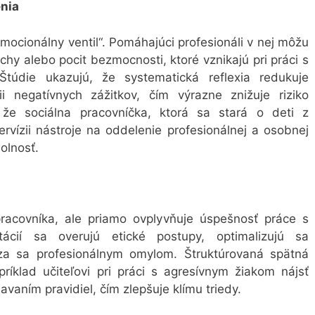
nia
mocionálny ventil“. Pomáhajúci profesionáli v nej môžu
achy alebo pocit bezmocnosti, ktoré vznikajú pri práci s
 Štúdie ukazujú, že systematická reflexia redukuje
i negatívnych zážitkov, čím výrazne znižuje riziko
že sociálna pracovníčka, ktorá sa stará o deti z
rvízii nástroje na oddelenie profesionálnej a osobnej
olnosť.
pracovníka, ale priamo ovplyvňuje úspešnosť práce s
ltácií sa overujú etické postupy, optimalizujú sa
dza sa profesionálnym omylom. Štruktúrovaná spätná
íklad učiteľovi pri práci s agresívnym žiakom nájsť
aním pravidiel, čím zlepšuje klímu triedy.