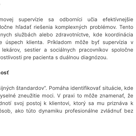
e
ovej supervízie sa odborníci učia efektívnejšie
poločne hľadať riešenia komplexných problémov. Tento
lnych službách alebo zdravotníctve, kde koordinácia
e úspech klienta. Príkladom môže byť supervízia v
 lekárov, sestier a sociálnych pracovníkov spoločne
rostlivosti pre pacienta s duálnou diagnózou.
nosť
sijných štandardov“. Pomáha identifikovať situácie, kde
yselné zneužitie moci. V praxi to môže znamenať, že
dnotí svoj postoj k klientovi, ktorý sa mu priznáva k
ôsob, ako túto dynamiku profesionálne zvládnuť bez