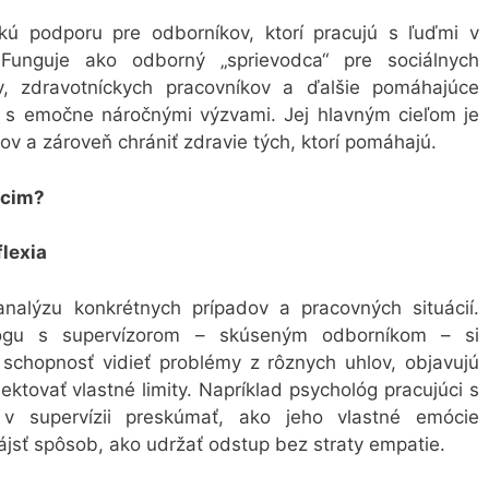
ckú podporu pre odborníkov, ktorí pracujú s ľuďmi v
 Funguje ako odborný „sprievodca“ pre sociálnych
ov, zdravotníckych pracovníkov a ďalšie pomáhajúce
jú s emočne náročnými výzvami. Jej hlavným cieľom je
tov a zároveň chrániť zdravie tých, ktorí pomáhajú.
úcim?
flexia
analýzu konkrétnych prípadov a pracovných situácií.
alógu s supervízorom – skúseným odborníkom – si
ú schopnosť vidieť problémy z rôznych uhlov, objavujú
lektovať vlastné limity. Napríklad psychológ pracujúci s
 v supervízii preskúmať, ako jeho vlastné emócie
ájsť spôsob, ako udržať odstup bez straty empatie.