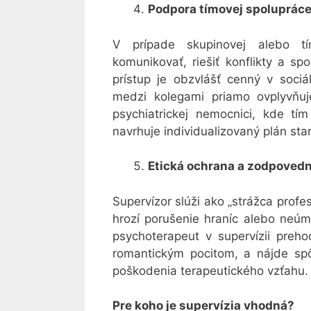
Podpora tímovej spoluprác
V prípade skupinovej alebo tím
komunikovať, riešiť konflikty a s
prístup je obzvlášť cenný v sociá
medzi kolegami priamo ovplyvňuj
psychiatrickej nemocnici, kde tím
navrhuje individualizovaný plán sta
Etická ochrana a zodpoved
Supervízor slúži ako „strážca profe
hrozí porušenie hraníc alebo neúm
psychoterapeut v supervízii preho
romantickým pocitom, a nájde sp
poškodenia terapeutického vzťahu.
Pre koho je supervízia vhodná?