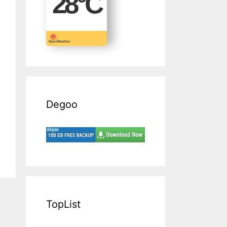
28
°C
Degoo
TopList