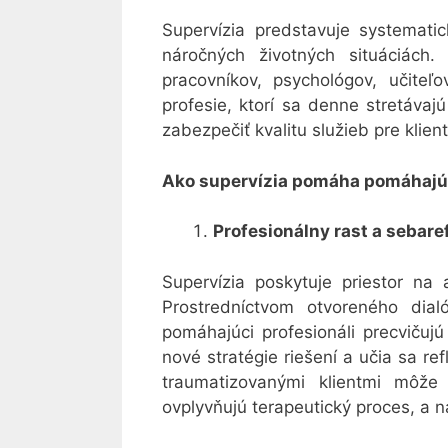
Supervízia predstavuje systemati
náročných životných situáciách.
pracovníkov, psychológov, učiteľ
profesie, ktorí sa denne stretáva
zabezpečiť kvalitu služieb pre klien
Ako supervízia pomáha pomáhaj
Profesionálny rast a sebare
Supervízia poskytuje priestor na 
Prostredníctvom otvoreného di
pomáhajúci profesionáli precvičuj
nové stratégie riešení a učia sa ref
traumatizovanými klientmi môže
ovplyvňujú terapeutický proces, a n