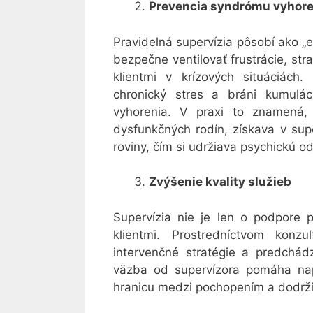
Prevencia syndrómu vyhore
Pravidelná supervízia pôsobí ako „e
bezpečne ventilovať frustrácie, str
klientmi v krízových situáciách.
chronický stres a bráni kumuláci
vyhorenia. V praxi to znamená, 
dysfunkčných rodín, získava v supe
roviny, čím si udržiava psychickú od
Zvýšenie kvality služieb
Supervízia nie je len o podpore 
klientmi. Prostredníctvom konzu
intervenčné stratégie a predchá
väzba od supervízora pomáha napr
hranicu medzi pochopením a dodržiav