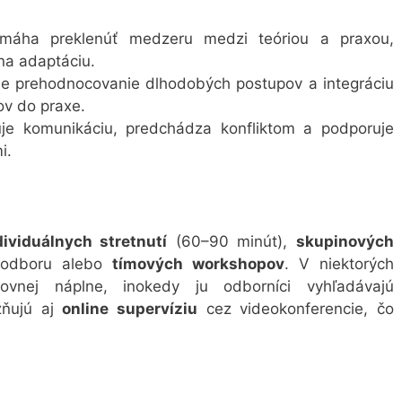
máha preklenúť medzeru medzi teóriou a praxou,
na adaptáciu.
e prehodnocovanie dlhodobých postupov a integráciu
v do praxe.
uje komunikáciu, predchádza konfliktom a podporuje
i.
dividuálnych stretnutí
(60–90 minút),
skupinových
 odboru alebo
tímových workshopov
. V niektorých
covnej náplne, inokedy ju odborníci vyhľadávajú
žňujú aj
online supervíziu
cez videokonferencie, čo