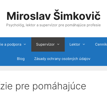
Miroslav Šimkovič
Psychológ, lektor a supervízor pre pomáhajúce profesie
ie a podpora
Supervízor
Lektor
Cenník
Blog
Zásady ochrany osobných údajov
ízie pre pomáhajúce