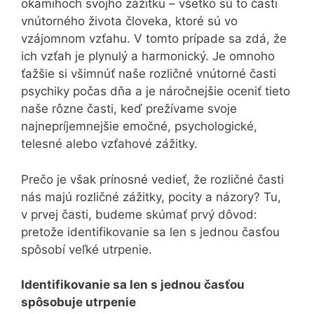
okamihoch svojho zážitku – všetko sú to časti
vnútorného života človeka, ktoré sú vo
vzájomnom vzťahu. V tomto prípade sa zdá, že
ich vzťah je plynulý a harmonický. Je omnoho
ťažšie si všimnúť naše rozličné vnútorné časti
psychiky počas dňa a je náročnejšie oceniť tieto
naše rôzne časti, keď prežívame svoje
najnepríjemnejšie emočné, psychologické,
telesné alebo vzťahové zážitky.
Prečo je však prínosné vedieť, že rozličné časti
nás majú rozličné zážitky, pocity a názory? Tu,
v prvej časti, budeme skúmať prvý dôvod:
pretože identifikovanie sa len s jednou časťou
spôsobí veľké utrpenie.
Identifikovanie sa len s jednou časťou
spôsobuje utrpenie