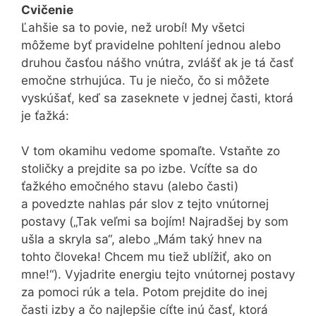
Cvičenie
Ľahšie sa to povie, než urobí! My všetci
môžeme byť pravidelne pohltení jednou alebo
druhou časťou nášho vnútra, zvlášť ak je tá časť
emočne strhujúca. Tu je niečo, čo si môžete
vyskúšať, keď sa zaseknete v jednej časti, ktorá
je ťažká:
V tom okamihu vedome spomaľte. Vstaňte zo
stoličky a prejdite sa po izbe. Vcíťte sa do
ťažkého emočného stavu (alebo časti)
a povedzte nahlas pár slov z tejto vnútornej
postavy („Tak veľmi sa bojím! Najradšej by som
ušla a skryla sa“, alebo „Mám taký hnev na
tohto človeka! Chcem mu tiež ublížiť, ako on
mne!“). Vyjadrite energiu tejto vnútornej postavy
za pomoci rúk a tela. Potom prejdite do inej
časti izby a čo najlepšie cíťte inú časť, ktorá