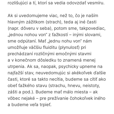
rozlišujúci a tí, ktorí sa vedia odovzdať vesmíru.
Ak si uvedomujeme viac, než to, čo je naším
hlavným zážitkom (strach), teda aj iné časti
(napr. dôveru v seba), potom sme, takpovediac,
„jednou nohou von“ z ťažkostí – inými slovami,
sme odpútaní. Mať „jednu nohu von“ nám
umožňuje väčšiu fluiditu (plynulosť) pri
prechádzaní rozličnými emočnými stavmi
a v konečnom dôsledku to znamená menej
utrpenia. Ak sa, naopak, psychicky upneme na
najťažší stav, neuvedomujúc si akékoľvek ďalšie
časti, ktoré sa takto necítia, budeme sa cítiť ako
obeť ťažkého stavu (strachu, hnevu, neistoty,
zášti a pod.). Budeme mať málo miesta – ak
vôbec nejaké – pre prežívanie čohokoľvek iného
a budeme veľa trpieť.