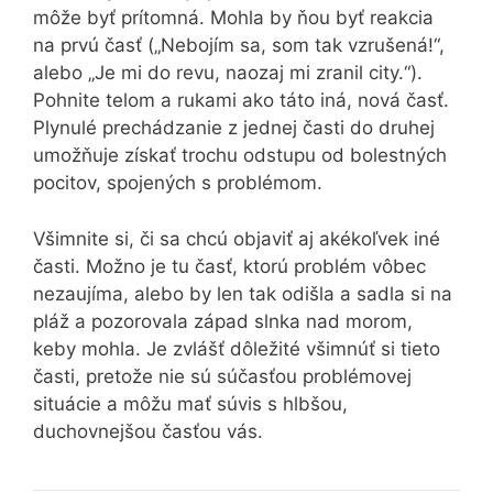
môže byť prítomná. Mohla by ňou byť reakcia
na prvú časť („Nebojím sa, som tak vzrušená!“,
alebo „Je mi do revu, naozaj mi zranil city.“).
Pohnite telom a rukami ako táto iná, nová časť.
Plynulé prechádzanie z jednej časti do druhej
umožňuje získať trochu odstupu od bolestných
pocitov, spojených s problémom.
Všimnite si, či sa chcú objaviť aj akékoľvek iné
časti. Možno je tu časť, ktorú problém vôbec
nezaujíma, alebo by len tak odišla a sadla si na
pláž a pozorovala západ slnka nad morom,
keby mohla. Je zvlášť dôležité všimnúť si tieto
časti, pretože nie sú súčasťou problémovej
situácie a môžu mať súvis s hlbšou,
duchovnejšou časťou vás.