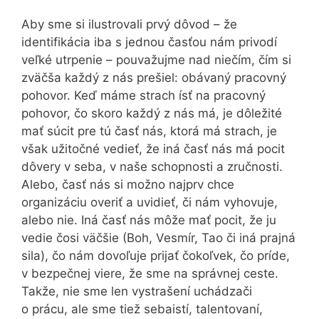
Aby sme si ilustrovali prvý dôvod – že
identifikácia iba s jednou časťou nám privodí
veľké utrpenie – pouvažujme nad niečím, čím si
zväčša každý z nás prešiel: obávaný pracovný
pohovor. Keď máme strach ísť na pracovný
pohovor, čo skoro každý z nás má, je dôležité
mať súcit pre tú časť nás, ktorá má strach, je
však užitočné vedieť, že iná časť nás má pocit
dôvery v seba, v naše schopnosti a zručnosti.
Alebo, časť nás si možno najprv chce
organizáciu overiť a uvidieť, či nám vyhovuje,
alebo nie. Iná časť nás môže mať pocit, že ju
vedie čosi väčšie (Boh, Vesmír, Tao či iná prajná
sila), čo nám dovoľuje prijať čokoľvek, čo príde,
v bezpečnej viere, že sme na správnej ceste.
Takže, nie sme len vystrašení uchádzači
o prácu, ale sme tiež sebaistí, talentovaní,