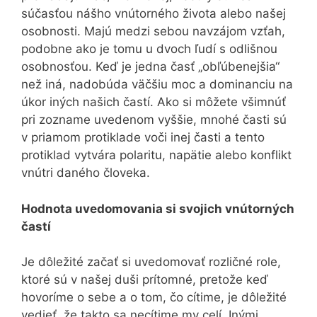
súčasťou nášho vnútorného života alebo našej
osobnosti. Majú medzi sebou navzájom vzťah,
podobne ako je tomu u dvoch ľudí s odlišnou
osobnosťou. Keď je jedna časť „obľúbenejšia“
než iná, nadobúda väčšiu moc a dominanciu na
úkor iných našich častí. Ako si môžete všimnúť
pri zozname uvedenom vyššie, mnohé časti sú
v priamom protiklade voči inej časti a tento
protiklad vytvára polaritu, napätie alebo konflikt
vnútri daného človeka.
Hodnota uvedomovania si svojich vnútorných
častí
Je dôležité začať si uvedomovať rozličné role,
ktoré sú v našej duši prítomné, pretože keď
hovoríme o sebe a o tom, čo cítime, je dôležité
vedieť, že takto sa necítime my celí. Inými