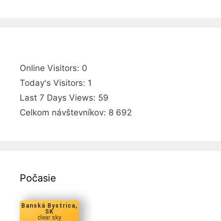
Online Visitors:
0
Today's Visitors:
1
Last 7 Days Views:
59
Celkom návštevníkov:
8 692
Počasie
Banská Bystrica,
SK
clear sky