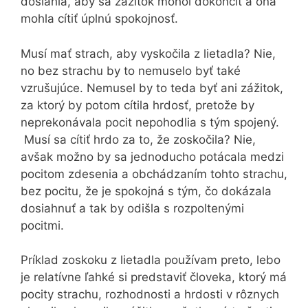
dosiahla, aby sa zážitok mohol dokončiť a ona
mohla cítiť úplnú spokojnosť.
Musí mať strach, aby vyskočila z lietadla? Nie,
no bez strachu by to nemuselo byť také
vzrušujúce. Nemusel by to teda byť ani zážitok,
za ktorý by potom cítila hrdosť, pretože by
neprekonávala pocit nepohodlia s tým spojený.
Musí sa cítiť hrdo za to, že zoskočila? Nie,
avšak možno by sa jednoducho potácala medzi
pocitom zdesenia a obchádzaním tohto strachu,
bez pocitu, že je spokojná s tým, čo dokázala
dosiahnuť a tak by odišla s rozpoltenými
pocitmi.
Príklad zoskoku z lietadla používam preto, lebo
je relatívne ľahké si predstaviť človeka, ktorý má
pocity strachu, rozhodnosti a hrdosti v rôznych