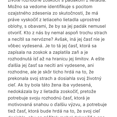
živote rozhodne zoskočiť s padákom z lietadla.
Možno sa vedome identifikuje s pocitom
ozajstného zdesenia zo skutočnosti, že má
práve vyskočiť z letiaceho lietadla uprostred
oblohy, s obavami, že by sa jej padák nemusel
otvoriť. Kto z nás by nemal aspoň trochu strach
a necítil sa nervózne? Avšak, iná jej časť nie je
vôbec vydesená. Je to tá jej časť, ktorá sa
zapísala na zoskok a zaplatila zaň a je
rozhodnutá ísť až na hranicu jej limitov. A ešte
ďalšia jej časť sa necíti ani vydesene, ani
rozhodne, ale je skôr ticho hrdá na to, že
prekonala svoj strach a dosiahla svoj životný
cieľ. Ak by bola táto žena iba vydesená,
nedokázala by z lietadla zoskočiť, pretože
potrebuje svoju rozhodnú časť, ktorá je
motivovaná snahou o ďalšiu výzvu, a potrebuje
tiež časť, ktorá bude hrdá na to, že svoj cieľ