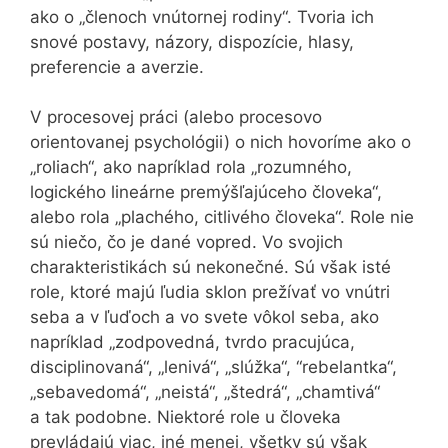
ako o „členoch vnútornej rodiny“. Tvoria ich
snové postavy, názory, dispozície, hlasy,
preferencie a averzie.
V procesovej práci (alebo procesovo
orientovanej psychológii) o nich hovoríme ako o
„roliach“, ako napríklad rola „rozumného,
logického lineárne premýšľajúceho človeka“,
alebo rola „plachého, citlivého človeka“. Role nie
sú niečo, čo je dané vopred. Vo svojich
charakteristikách sú nekonečné. Sú však isté
role, ktoré majú ľudia sklon prežívať vo vnútri
seba a v ľuďoch a vo svete vôkol seba, ako
napríklad „zodpovedná, tvrdo pracujúca,
disciplinovaná“, „lenivá“, „slúžka“, “rebelantka“,
„sebavedomá“, „neistá“, „štedrá“, „chamtivá“
a tak podobne. Niektoré role u človeka
prevládajú viac, iné menej, všetky sú však