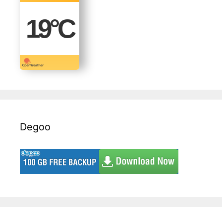
19
°C
Degoo