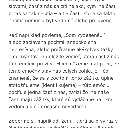
slovami, časť z nás sa cíti nejako, kým iné časti
z nás sa tak necítia – a tie časti, ktoré sa takto
necítia nemusia byť vedomé alebo prejavené.
Keď napríklad povieme, „Som vydesená…“
alebo zaplavená pocitmi, znepokojená,
depresívna, alebo prežívame akýkoľvek ťažký
emočný stav, je dôležité vedieť, ktorá časť z nás
túto emóciu prežíva. Hoci môžeme mať pocit, že
tento emočný stav nás celých pohlcuje – čo
znamená, že sa s pocitom tohto zážitku úplne
stotožňujeme (identifikujeme) – túto emóciu
pociťuje jedna časť z nás, zatiaľ čo iné naše
časti majú zážitky, ktoré sú vytláčané na okraj
vedomia a sú dočasne nevedomé.
Zoberme si, napríklad, ženu, ktorá sa prvý raz v