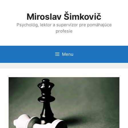
Preskočiť
na
Miroslav Šimkovič
obsah
Psychológ, lektor a supervízor pre pomáhajúce
profesie
Menu