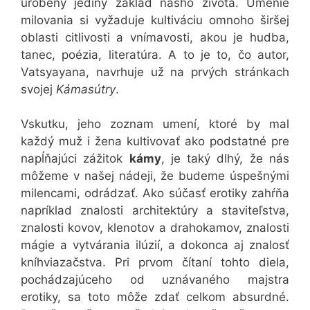
urobený jediný základ nášho života. Umenie
milovania si vyžaduje kultiváciu omnoho širšej
oblasti citlivosti a vnímavosti, akou je hudba,
tanec, poézia, literatúra. A to je to, čo autor,
Vatsyayana, navrhuje už na prvých stránkach
svojej
Kámasútry
.
Vskutku, jeho zoznam umení, ktoré by mal
každý muž i žena kultivovať ako podstatné pre
napĺňajúci zážitok
kámy
, je taký dlhý, že nás
môžeme v našej nádeji, že budeme úspešnými
milencami, odrádzať. Ako súčasť erotiky zahŕňa
napríklad znalosti architektúry a staviteľstva,
znalosti kovov, klenotov a drahokamov, znalosti
mágie a vytvárania ilúzií, a dokonca aj znalosť
kníhviazačstva. Pri prvom čítaní tohto diela,
pochádzajúceho od uznávaného majstra
erotiky, sa toto môže zdať celkom absurdné.