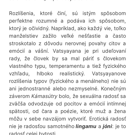
Rozlíšenia, ktoré činí, sú istým spôsobom
perfektne rozumné a podáva ich spôsobom,
ktorý je očividný. Napríklad, ako každý vie, toľko
manželstiev zažilo veľké nešťastie a často
stroskotalo z dôvodu nerovnej povahy citov a
emócií a vášní. Vatsyayana je pri udeľovaní
rady, že človek by sa mal páriť s človekom
vlastného typu, temperamentu a tiež fyzického
vzhľadu, hlboko realistický. Vatsyayanove
rozlíšenia typov (fyzického a menálneho) nie sú
ani jednostranné alebo nezmyselné. Konečným
záverom
Kámasútry
bolo, že sexuálna radosť sa
zväčša odvodzuje od pocitov a emócií intímnej
spätosti, od čara a poézie, ktoré muž a žena
môžu v sebe navzájom vytvoriť. Erotická radosť
nie je radosťou samotného
lingamu
a
jóni
: je to
radosť celej bytosti.