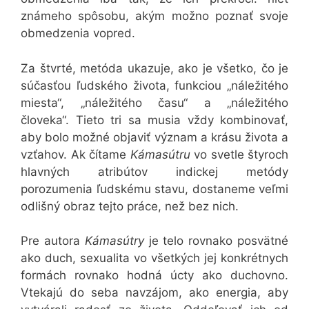
známeho spôsobu, akým možno poznať svoje
obmedzenia vopred.
Za štvrté, metóda ukazuje, ako je všetko, čo je
súčasťou ľudského života, funkciou „náležitého
miesta“, „náležitého času“ a „náležitého
človeka“. Tieto tri sa musia vždy kombinovať,
aby bolo možné objaviť význam a krásu života a
vzťahov. Ak čítame
Kámasútru
vo svetle štyroch
hlavných atribútov indickej metódy
porozumenia ľudskému stavu, dostaneme veľmi
odlišný obraz tejto práce, než bez nich.
Pre autora
Kámasútry
je telo rovnako posvätné
ako duch, sexualita vo všetkých jej konkrétnych
formách rovnako hodná úcty ako duchovno.
Vtekajú do seba navzájom, ako energia, aby