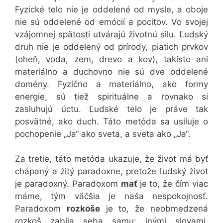
Fyzické telo nie je oddelené od mysle, a oboje
nie sú oddelené od emócií a pocitov. Vo svojej
vzájomnej spätosti utvárajú životnú silu. Ľudský
druh nie je oddelený od prírody, piatich prvkov
(oheň, voda, zem, drevo a kov), takisto ani
materiálno a duchovno nie sú dve oddelené
domény. Fyzično a materiálno, ako formy
energie, sú tiež spirituálne a rovnako si
zasluhujú úctu. Ľudské telo je práve tak
posvätné, ako duch. Táto metóda sa usiluje o
pochopenie „Ja“ ako sveta, a sveta ako „Ja“.
Za tretie, táto metóda ukazuje, že život má byť
chápaný a žitý paradoxne, pretože ľudský život
je paradoxný. Paradoxom
mať
je to, že čím viac
máme, tým väčšia je naša nespokojnosť.
Paradoxom
rozkoše
je to, že neobmedzená
rozkoš zabíja seba samu: inými slovami,