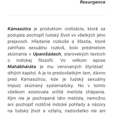
Resurgence
Kámasútra
je produktom civilizácie, ktorá sa
podujala pochopiť ľudský život vo všetkých jeho
prejavoch. Hľadanie rozkoše a šťastia, ktoré
zahŕňalo sexuálnu rozkoš, bolo predmetom
skúmania v
Upanišádach
, starovekých textoch
o indickej filozofii. Vo veľkom epose
Mahábháráta
je mu venovaných štyridsať
dlhých kapitol. A je to predovšetkým tam, dávno
pred
Kámasútrou
, kde je ľudský sexuálny
impulz skúmaný systematicky. No v tomto
všetkom existovala určitá metóda chápania.
Kým nie je pochopená táto metóda, nemožno
ani pochopiť rozličné indické pohľady a názory
na ľudský život a vzťahy, nadovšetko nie ani