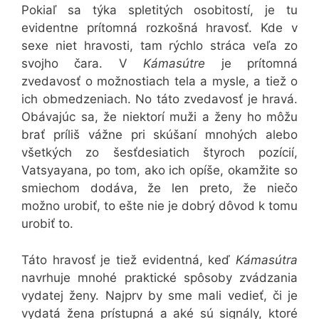
Pokiaľ sa týka spletitých osobitostí, je tu
evidentne prítomná rozkošná hravosť. Kde v
sexe niet hravosti, tam rýchlo stráca veľa zo
svojho čara. V
Kámasútre
je prítomná
zvedavosť o možnostiach tela a mysle, a tiež o
ich obmedzeniach. No táto zvedavosť je hravá.
Obávajúc sa, že niektorí muži a ženy ho môžu
brať príliš vážne pri skúšaní mnohých alebo
všetkých zo šesťdesiatich štyroch pozícií,
Vatsyayana, po tom, ako ich opíše, okamžite so
smiechom dodáva, že len preto, že niečo
možno urobiť, to ešte nie je dobrý dôvod k tomu
urobiť to.
Táto hravosť je tiež evidentná, keď
Kámasútra
navrhuje mnohé praktické spôsoby zvádzania
vydatej ženy. Najprv by sme mali vedieť, či je
vydatá žena prístupná a aké sú signály, ktoré