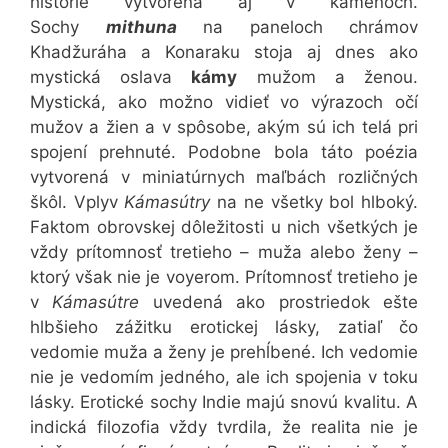
histórie vytvorená aj v kameňoch.
Sochy
mithuna
na paneloch chrámov
Khadžuráha a Konaraku stoja aj dnes ako
mystická oslava
kámy
mužom a ženou.
Mystická, ako možno vidieť vo výrazoch očí
mužov a žien a v spôsobe, akým sú ich telá pri
spojení prehnuté. Podobne bola táto poézia
vytvorená v miniatúrnych maľbách rozličných
škôl. Vplyv
Kámasútry
na ne všetky bol hlboký.
Faktom obrovskej dôležitosti u nich všetkých je
vždy prítomnosť tretieho – muža alebo ženy –
ktorý však nie je voyerom. Prítomnosť tretieho je
v
Kámasútre
uvedená ako prostriedok ešte
hlbšieho zážitku erotickej lásky, zatiaľ čo
vedomie muža a ženy je prehĺbené. Ich vedomie
nie je vedomím jedného, ale ich spojenia v toku
lásky. Erotické sochy Indie majú snovú kvalitu. A
indická filozofia vždy tvrdila, že realita nie je