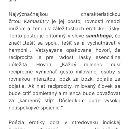
Najvýznačnejšou charakteristickou
črtou
Kámasútry
je jej postoj rovnosti medzi
mužom a ženou v záležitostiach erotickej lásky.
Tento postoj je prítomný v slove
sambhoga
, čo
značí „tešiť sa spolu, tešiť sa a vychutnávať v
harmónii“. Vatsyayana opakovane hovorí, že
reciprocita je pre radosti lásky esenciálne
dôležitá. Hovorí: „Každý milenec musí
recipročne vymieňať gesto milovanej osoby s
rovnakou intenzitou, bozk za bozk, objatie za
objatie. Ak niet reciprocity, milovaný človek sa
bude cítiť odmietaný a milenca bude považovať
za „kamenný stĺp“. Dôsledkom bude vysoko
neuspokojivé spojenie.“
Poézia erotiky bola v stredoveku indickej