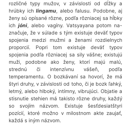
rozličné typy mužov, v závislosti od dĺžky a
hrúbky ich
lingamu
, alebo falusu. Podobne, aj
ženy sú opísané rôzne, podľa rôzniacej sa hĺbky
ich
jóni
, alebo vagíny. Vatsyayana potom na-
značuje, že v súlade s tým existuje deväť typov
spojenia medzi mužmi a ženami rozdielnych
proporcií. Popri tom existuje deväť typov
spojenia podľa rôzniacej sa sily vášne; existujú
muži, podobne ako ženy, ktorí majú malú,
strednú či intenzívnu vášeň, podľa
temperamentu. O bozkávaní sa hovorí, že má
štyri druhy, v závislosti od toho, či je bozk ľahký,
letmý, alebo hlboký, intímny, vibrujúci. Objatie a
stisnutie stehien má takisto rôzne druhy, každý
so svojím názvom. Existuje šesťdesiatštyri
pozícií, ktoré možno v milostnom akte zaujať,
každá s iným názvom.