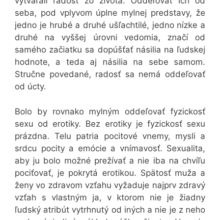
vytvárali radosť zo života. Oddeľovať ich od
seba, pod vplyvom úplne mylnej predstavy, že
jedno je hrubé a druhé ušľachtilé, jedno nízke a
druhé na vyššej úrovni vedomia, značí od
samého začiatku sa dopúšťať násilia na ľudskej
hodnote, a teda aj násilia na sebe samom.
Stručne povedané, radosť sa nemá oddeľovať
od úcty.
Bolo by rovnako mylným oddeľovať fyzickosť
sexu od erotiky. Bez erotiky je fyzickosť sexu
prázdna. Telu patria pocitové vnemy, mysli a
srdcu pocity a emócie a vnímavosť. Sexualita,
aby ju bolo možné prežívať a nie iba na chvíľu
pociťovať, je pokrytá erotikou. Spätosť muža a
ženy vo zdravom vzťahu vyžaduje najprv zdravý
vzťah s vlastným ja, v ktorom nie je žiadny
ľudský atribút vytrhnutý od iných a nie je z neho