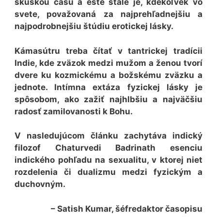
skúškou času a ešte stále je, kdekoľvek vo
svete, považovaná za najprehľadnejšiu a
najpodrobnejšiu štúdiu erotickej lásky.
Kámasútru treba čítať v tantrickej tradícii
Indie, kde zväzok medzi mužom a ženou tvorí
dvere ku kozmickému a božskému zväzku a
jednote. Intímna extáza fyzickej lásky je
spôsobom, ako zažiť najhlbšiu a najväčšiu
radosť zamilovanosti k Bohu.
V nasledujúcom článku zachytáva indický
filozof Chaturvedi Badrinath esenciu
indického pohľadu na sexualitu, v ktorej niet
rozdelenia či dualizmu medzi fyzickým a
duchovným.
– Satish Kumar, šéfredaktor časopisu