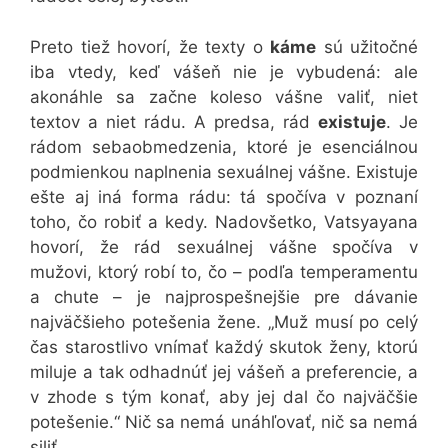
Preto tiež hovorí, že texty o
káme
sú užitočné
iba vtedy, keď vášeň nie je vybudená: ale
akonáhle sa začne koleso vášne valiť, niet
textov a niet rádu. A predsa, rád
existuje
. Je
rádom sebaobmedzenia, ktoré je esenciálnou
podmienkou naplnenia sexuálnej vášne. Existuje
ešte aj iná forma rádu: tá spočíva v poznaní
toho, čo robiť a kedy. Nadovšetko, Vatsyayana
hovorí, že rád sexuálnej vášne spočíva v
mužovi, ktorý robí to, čo – podľa temperamentu
a chute – je najprospešnejšie pre dávanie
najväčšieho potešenia žene. „Muž musí po celý
čas starostlivo vnímať každý skutok ženy, ktorú
miluje a tak odhadnúť jej vášeň a preferencie, a
v zhode s tým konať, aby jej dal čo najväčšie
potešenie.“ Nič sa nemá unáhľovať, nič sa nemá
siliť.