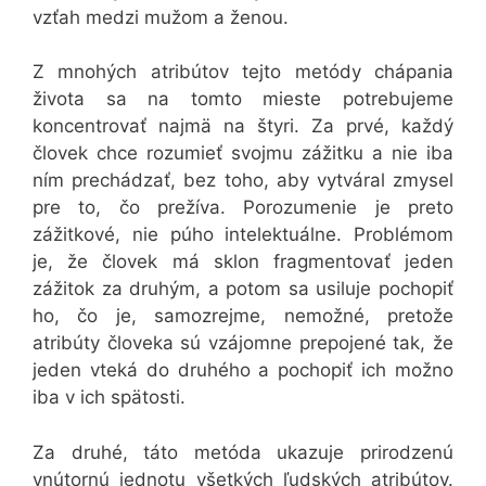
vzťah medzi mužom a ženou.
Z mnohých atribútov tejto metódy chápania
života sa na tomto mieste potrebujeme
koncentrovať najmä na štyri. Za prvé, každý
človek chce rozumieť svojmu zážitku a nie iba
ním prechádzať, bez toho, aby vytváral zmysel
pre to, čo prežíva. Porozumenie je preto
zážitkové, nie púho intelektuálne. Problémom
je, že človek má sklon fragmentovať jeden
zážitok za druhým, a potom sa usiluje pochopiť
ho, čo je, samozrejme, nemožné, pretože
atribúty človeka sú vzájomne prepojené tak, že
jeden vteká do druhého a pochopiť ich možno
iba v ich spätosti.
Za druhé, táto metóda ukazuje prirodzenú
vnútornú jednotu všetkých ľudských atribútov.