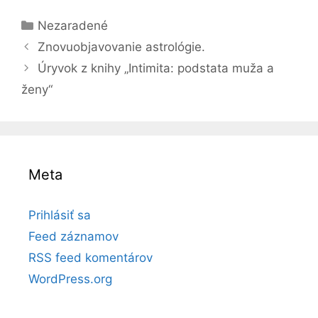
e
s
gr
p
y
ar
b
e
a
a
Li
Kategórie
Nezaradené
e
o
n
m
p
n
Znovuobjavovanie astrológie.
o
g
er
k
Úryvok z knihy „Intimita: podstata muža a
ženy“
k
er
Meta
Prihlásiť sa
Feed záznamov
RSS feed komentárov
WordPress.org