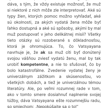
dáva, s tým, že vždy existuje možnosť, že muž
si niektoré z nich môže zle interpretovať. Aké sú
typy žien, ktorých pomoc možno vyhľadať, aké
sú okolnosti, za akých vydatá žena môže byť
ľahko dostupná a aké sú spôsoby, akými by mal
muž postupovať v jeho delikátnej misii? Všetky
tieto otázky sú rozoberané s dôkladnosťou,
ktorá je ohromujúca. To, čo Vatsyayana
navrhuje je, že
ak
sa muž cíti byť donútený
svojou vášňou zviesť vydatú ženu, mal by tak
urobiť
kompetentne
, a nie to sfušovať, čo by
bolo katastrofálne. Zvedenie vydatej ženy je
univerzálnym zážitkom a skúsenosťou, vo
všetkých dobách, a tiež je univerzálnou témou
literatúry. Ale, po veľmi rozumnej rade v tom,
ako v tomto smere dosiahnuť naplnenie svojej
túžby, dáva Vatsyayana ešte rozumnejšiu radu,
so smiechom: „Nepokúšajte sa o to!“