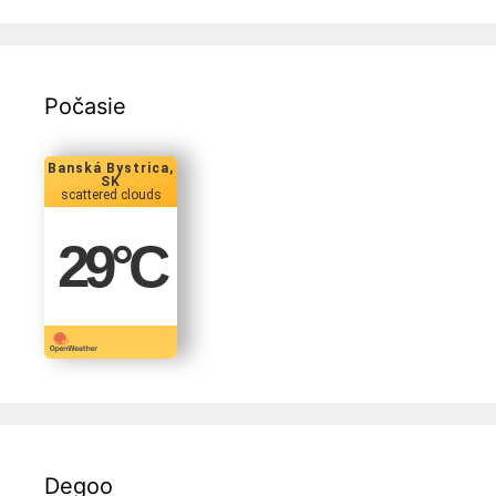
Počasie
Banská Bystrica,
SK
scattered clouds
29
°C
Degoo