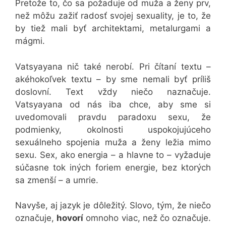
Pretože to, čo sa požaduje od muža a ženy prv,
než môžu zažiť radosť svojej sexuality, je to, že
by tiež mali byť architektami, metalurgami a
mágmi.
Vatsyayana nič také nerobí. Pri čítaní textu –
akéhokoľvek textu – by sme nemali byť príliš
doslovní. Text vždy niečo naznačuje.
Vatsyayana od nás iba chce, aby sme si
uvedomovali pravdu paradoxu sexu, že
podmienky, okolnosti uspokojujúceho
sexuálneho spojenia muža a ženy ležia mimo
sexu. Sex, ako energia – a hlavne to – vyžaduje
súčasne tok iných foriem energie, bez ktorých
sa zmenší – a umrie.
Navyše, aj jazyk je dôležitý. Slovo, tým, že niečo
označuje,
hovorí
omnoho viac, než čo označuje.