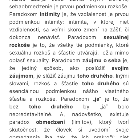
sebaobmedzenie je prvou podmienkou rozkoše.
Paradoxom
intimity
je, že vzdialenosť je prvou
podmienkou intimity: intimita, v ktorej niet
vzdialenosti, sa veľmi skoro zmení na zášť, či
dokonca nenávisť. Paradoxom
sexuálnej
rozkoše
je to, že všetky tie podmienky, ktoré
sexuálnu rozkoš a šťastie utvárajú, ležia mimo
oblasť sexuality. Paradoxom
záujmu o seba
je,
že jediný spôsob, ako poslúžiť
svojim
záujmom
, je slúžiť záujmu
toho druhého
. Inými
slovami, rozkoš a šťastie
toho druhého
sú
esenciálnou podmienkou nášho vlastného
šťastia a rozkoše. Paradoxom
„ja“
je to, že
bez
toho druhého
by „ja“ bolo
nepredstaviteľné. A, nadovšetko, existuje
paradox
obmedzení
(limitov), ktorý tvorí
skutočnosť, že človek si uvedomí svoje
obmedzenia iba tak, že ich prekročí: niet