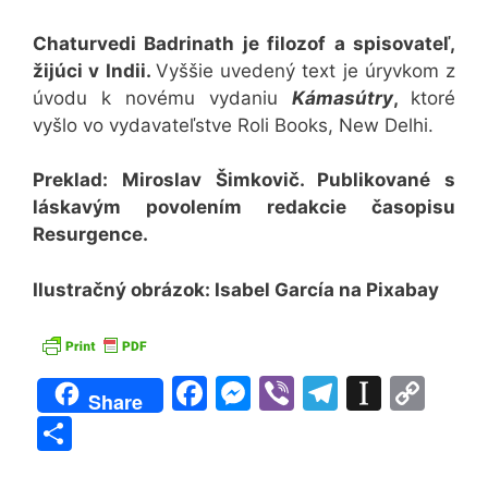
Chaturvedi Badrinath je filozof a spisovateľ,
žijúci v Indii.
Vyššie uvedený text je úryvkom z
úvodu k novému vydaniu
Kámasútry
,
ktoré
vyšlo vo vydavateľstve Roli Books, New Delhi.
Preklad: Miroslav Šimkovič
. Publikované s
láskavým povolením redakcie časopisu
Resurgence.
Ilustračný obrázok: Isabel García na Pixabay
F
M
Vi
T
In
C
Share
a
e
b
el
st
o
S
c
s
er
e
a
p
h