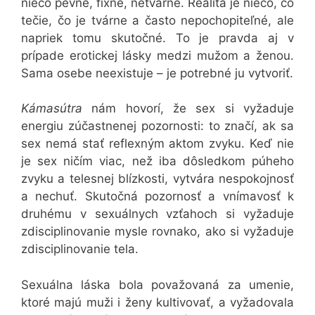
niečo pevné, fixné, netvárne. Realita je niečo, čo
tečie, čo je tvárne a často nepochopiteľné, ale
napriek tomu skutočné. To je pravda aj v
prípade erotickej lásky medzi mužom a ženou.
Sama osebe neexistuje – je potrebné ju vytvoriť.
Kámasútra
nám hovorí, že sex si vyžaduje
energiu zúčastnenej pozornosti: to značí, ak sa
sex nemá stať reflexným aktom zvyku. Keď nie
je sex ničím viac, než iba dôsledkom púheho
zvyku a telesnej blízkosti, vytvára nespokojnosť
a nechuť. Skutočná pozornosť a vnímavosť k
druhému v sexuálnych vzťahoch si vyžaduje
zdisciplinovanie mysle rovnako, ako si vyžaduje
zdisciplinovanie tela.
Sexuálna láska bola považovaná za umenie,
ktoré majú muži i ženy kultivovať, a vyžadovala