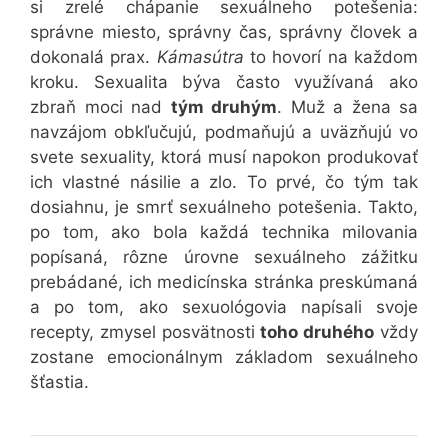
si zrelé chápanie sexuálneho potešenia:
správne miesto, správny čas, správny človek a
dokonalá prax.
Kámasútra
to hovorí na každom
kroku. Sexualita býva často využívaná ako
zbraň moci nad
tým druhým
. Muž a žena sa
navzájom obkľučujú, podmaňujú a uväzňujú vo
svete sexuality, ktorá musí napokon produkovať
ich vlastné násilie a zlo. To prvé, čo tým tak
dosiahnu, je smrť sexuálneho potešenia. Takto,
po tom, ako bola každá technika milovania
popísaná, rôzne úrovne sexuálneho zážitku
prebádané, ich medicínska stránka preskúmaná
a po tom, ako sexuológovia napísali svoje
recepty, zmysel posvätnosti
toho druhého
vždy
zostane emocionálnym základom sexuálneho
šťastia.