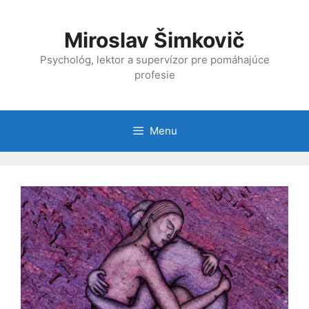
Preskočiť
na
Miroslav Šimkovič
obsah
Psychológ, lektor a supervízor pre pomáhajúce
profesie
Menu