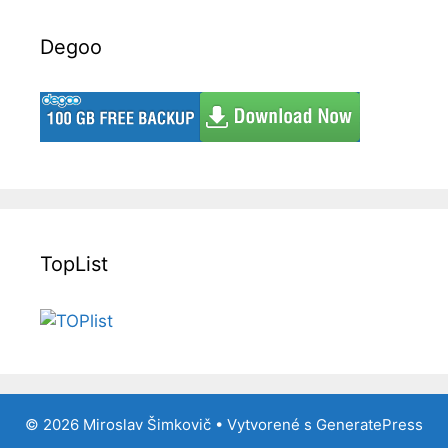
Degoo
TopList
© 2026 Miroslav Šimkovič
• Vytvorené s
GeneratePress