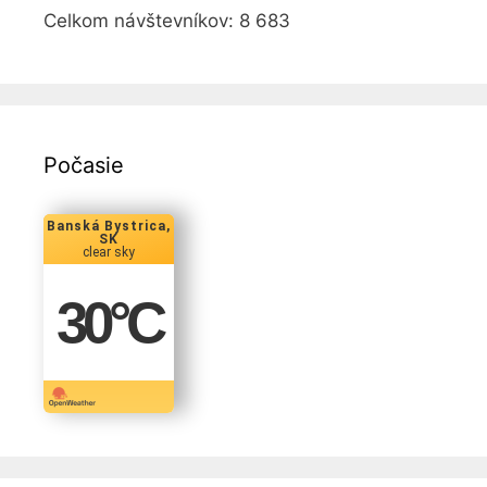
Celkom návštevníkov:
8 683
Počasie
Banská Bystrica,
SK
clear sky
30
°C