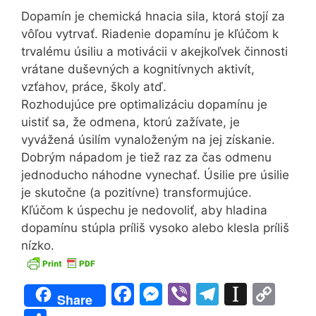
Dopamín je chemická hnacia sila, ktorá stojí za
vôľou vytrvať. Riadenie dopamínu je kľúčom k
trvalému úsiliu a motivácii v akejkoľvek činnosti
vrátane duševných a kognitívnych aktivít,
vzťahov, práce, školy atď.
Rozhodujúce pre optimalizáciu dopamínu je
uistiť sa, že odmena, ktorú zažívate, je
vyvážená úsilím vynaloženým na jej získanie.
Dobrým nápadom je tiež raz za čas odmenu
jednoducho náhodne vynechať. Úsilie pre úsilie
je skutočne (a pozitívne) transformujúce.
Kľúčom k úspechu je nedovoliť, aby hladina
dopamínu stúpla príliš vysoko alebo klesla príliš
nízko.
F
M
Vi
T
In
C
Share