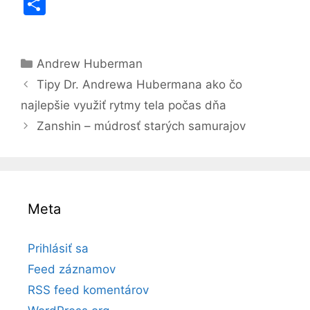
a
e
b
el
st
o
S
c
s
er
e
a
p
h
e
s
gr
p
y
ar
b
e
a
a
Li
Kategórie
Andrew Huberman
e
o
n
m
p
n
Tipy Dr. Andrewa Hubermana ako čo
o
g
er
k
najlepšie využiť rytmy tela počas dňa
Zanshin – múdrosť starých samurajov
k
er
Meta
Prihlásiť sa
Feed záznamov
RSS feed komentárov