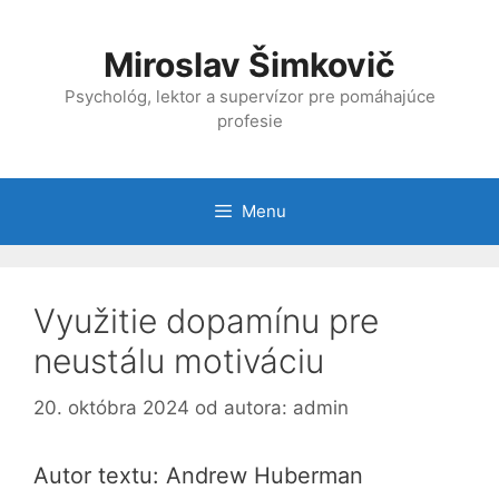
Preskočiť
na
Miroslav Šimkovič
obsah
Psychológ, lektor a supervízor pre pomáhajúce
profesie
Menu
Využitie dopamínu pre
neustálu motiváciu
20. októbra 2024
od autora:
admin
Autor textu: Andrew Huberman