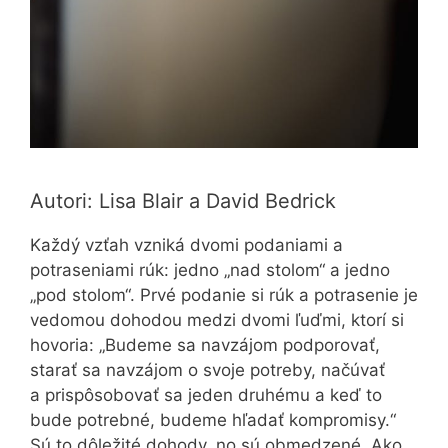
Autori: Lisa Blair a David Bedrick
Každý vzťah vzniká dvomi podaniami a
potraseniami rúk: jedno „nad stolom“ a jedno
„pod stolom“. Prvé podanie si rúk a potrasenie je
vedomou dohodou medzi dvomi ľuďmi, ktorí si
hovoria: „Budeme sa navzájom podporovať,
starať sa navzájom o svoje potreby, načúvať
a prispôsobovať sa jeden druhému a keď to
bude potrebné, budeme hľadať kompromisy.“
Sú to dôležité dohody, no sú obmedzené. Ako