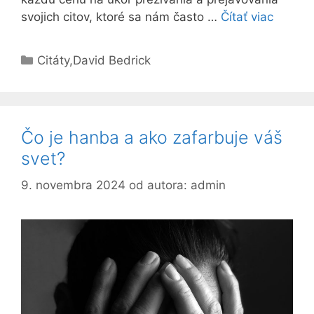
svojich citov, ktoré sa nám často …
Čítať viac
Kategórie
Citáty
,
David Bedrick
Čo je hanba a ako zafarbuje váš
svet?
9. novembra 2024
od autora:
admin