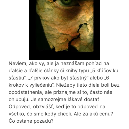
Neviem, ako vy, ale ja neznášam pohľad na
ďalšie a ďalšie články či knihy typu „5 kľúčov ku
šťastiu“, „7 prvkov ako byť šťastný“ alebo „6
krokov k vyliečeniu“. Niežeby tieto diela boli bez
opodstatnenia, ale priznajme si to, často nás
ohlupujú. Je samozrejme lákavé dostať
Odpoveď, obzvlášť, keď je to odpoveď na
všetko, čo sme kedy chceli. Ale za akú cenu?
Čo ostane pozadu?