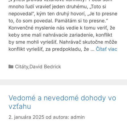
mnoho ľudí vravieť jeden druhému, „Toto si
nepovedal“, kým ten druhý hovorí, „Je to presne
to, čo som povedal. Pamätám si to presne.“
Konvenčné myslenie nás vedie k tomu veriť, že
keby sme mali nahrávacie zariadenie, konflikt
by sme mohli vyriešiť. Nahrávač skutočne môže
konflikt vyriešiť, za predpokladu, že …
Čítať viac
Kategórie
Citáty
,
David Bedrick
Vedomé a nevedomé dohody vo
vzťahu
2. januára 2025
od autora:
admin