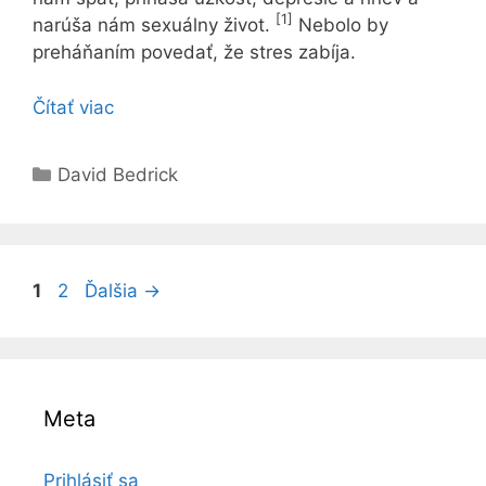
[1]
narúša nám sexuálny život.
Nebolo by
preháňaním povedať, že stres zabíja.
Čítať viac
Kategórie
David Bedrick
Stránka
Stránka
1
2
Ďalšia
→
Meta
Prihlásiť sa