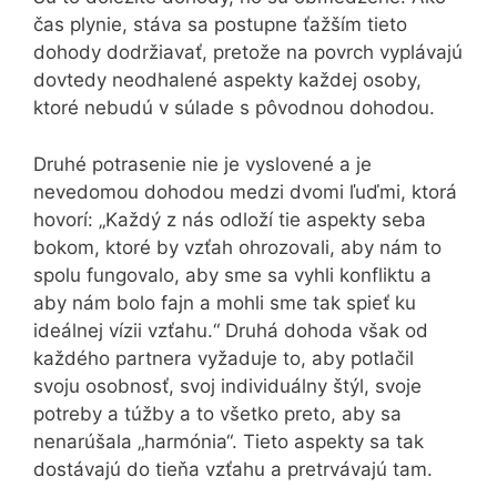
čas plynie, stáva sa postupne ťažším tieto
dohody dodržiavať, pretože na povrch vyplávajú
dovtedy neodhalené aspekty každej osoby,
ktoré nebudú v súlade s pôvodnou dohodou.
Druhé potrasenie nie je vyslovené a je
nevedomou dohodou medzi dvomi ľuďmi, ktorá
hovorí: „Každý z nás odloží tie aspekty seba
bokom, ktoré by vzťah ohrozovali, aby nám to
spolu fungovalo, aby sme sa vyhli konfliktu a
aby nám bolo fajn a mohli sme tak spieť ku
ideálnej vízii vzťahu.“ Druhá dohoda však od
každého partnera vyžaduje to, aby potlačil
svoju osobnosť, svoj individuálny štýl, svoje
potreby a túžby a to všetko preto, aby sa
nenarúšala „harmónia“. Tieto aspekty sa tak
dostávajú do tieňa vzťahu a pretrvávajú tam.