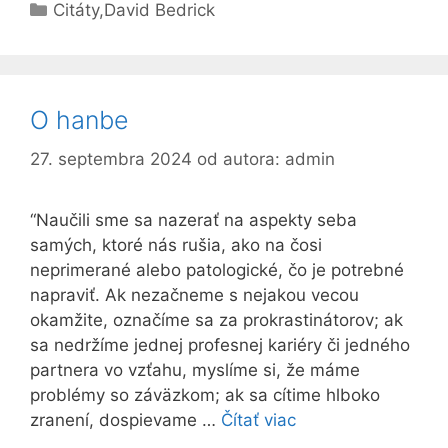
Kategórie
Citáty
,
David Bedrick
O hanbe
27. septembra 2024
od autora:
admin
“Naučili sme sa nazerať na aspekty seba
samých, ktoré nás rušia, ako na čosi
neprimerané alebo patologické, čo je potrebné
napraviť. Ak nezačneme s nejakou vecou
okamžite, označíme sa za prokrastinátorov; ak
sa nedržíme jednej profesnej kariéry či jedného
partnera vo vzťahu, myslíme si, že máme
problémy so záväzkom; ak sa cítime hlboko
zranení, dospievame …
Čítať viac