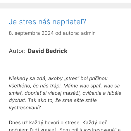
Je stres náš nepriateľ?
8. septembra 2024
od autora:
admin
Autor:
David Bedrick
Niekedy sa zdá, akoby „stres“ bol príčinou
všetkého, čo nás trápi. Máme viac spať, viac sa
smiať, dopriať si viacej masáží, cvičenia a hlbšie
dýchať. Tak ako to, že sme ešte stále
vystresovaní?
Dnes už každý hovorí o strese. Každý deň
počujem ľudí vravieť „Som príliš vystresovaná“ a