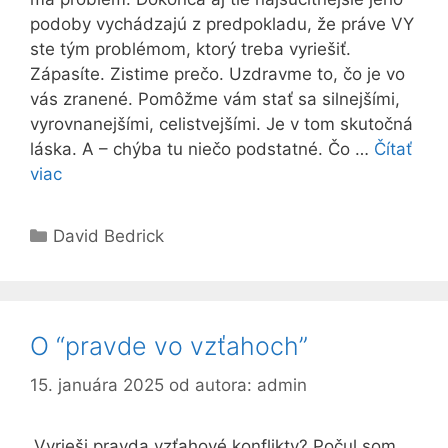
podoby vychádzajú z predpokladu, že práve VY
ste tým problémom, ktorý treba vyriešiť.
Zápasíte. Zistime prečo. Uzdravme to, čo je vo
vás zranené. Pomôžme vám stať sa silnejšími,
vyrovnanejšími, celistvejšími. Je v tom skutočná
láska. A – chýba tu niečo podstatné. Čo …
Čítať
viac
Kategórie
David Bedrick
O “pravde vo vzťahoch”
15. januára 2025
od autora:
admin
„Vyrieši pravda vzťahové konflikty? Počul som