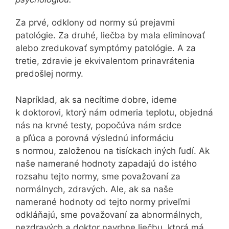
Za prvé, odklony od normy sú prejavmi
patológie. Za druhé, liečba by mala eliminovať
alebo zredukovať symptómy patológie. A za
tretie, zdravie je ekvivalentom prinavrátenia
predošlej normy.
Napríklad, ak sa necítime dobre, ideme
k doktorovi, ktorý nám odmeria teplotu, objedná
nás na krvné testy, popočúva nám srdce
a pľúca a porovná výslednú informáciu
s normou, založenou na tisíckach iných ľudí. Ak
naše namerané hodnoty zapadajú do istého
rozsahu tejto normy, sme považovaní za
normálnych, zdravých. Ale, ak sa naše
namerané hodnoty od tejto normy priveľmi
odkláňajú, sme považovaní za abnormálnych,
nezdravých a doktor navrhne liečbu, ktorá má