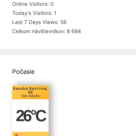
Online Visitors:
0
Today's Visitors:
1
Last 7 Days Views:
56
Celkom návštevníkov:
8 684
Počasie
Banská Bystrica,
SK
few clouds
26
°C