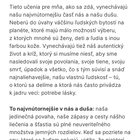
Tieto učenia pre mňa, ako sa zdá, vynechávajú
našu najvnútornejšiu časť nás a našu dušu.
Neberú do úvahy väčšinu ľudských bytostí na
planéte, ktoré majú málo možností výberu,
z ktorých mnohé sú ženy, deti a ľudia s inou
farbou kože. Vynechávajú tiež náš autentický
život a kríž, ktorý si musíme niesť, aby sme
nasledovali svoje povolania, svoje tiene, svoju
smrť, úpadok a všetko, čo s tým súvisí a snáď
najnaliehavejšie, našu vlastnú ľudskosť – tú,
o ktorú sa delíme a ktorá nás často privádza
k jadru veci: potrebe lásky.
To najvnútornejšie v nás a duša:
naša
jedinečná povaha, naše zápasy a cesty nášho
liečenia a šťastia sú plné neuveriteľného
množstva jemných rozdielov. Keď sa pozriete na
sny, ktoré sa ľuďom snívajú, vidíte, že niektorí