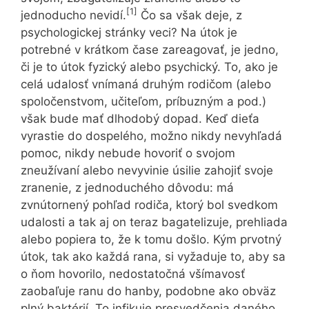
[1]
jednoducho nevidí.
Čo sa však deje, z
psychologickej stránky veci? Na útok je
potrebné v krátkom čase zareagovať, je jedno,
či je to útok fyzický alebo psychický. To, ako je
celá udalosť vnímaná druhým rodičom (alebo
spoločenstvom, učiteľom, príbuzným a pod.)
však bude mať dlhodobý dopad. Keď dieťa
vyrastie do dospelého, možno nikdy nevyhľadá
pomoc, nikdy nebude hovoriť o svojom
zneužívaní alebo nevyvinie úsilie zahojiť svoje
zranenie, z jednoduchého dôvodu: má
zvnútornený pohľad rodiča, ktorý bol svedkom
udalosti a tak aj on teraz bagatelizuje, prehliada
alebo popiera to, že k tomu došlo. Kým prvotný
útok, tak ako každá rana, si vyžaduje to, aby sa
o ňom hovorilo, nedostatočná všímavosť
zaobaľuje ranu do hanby, podobne ako obväz
plný baktérií. To infikuje presvedčenia daného