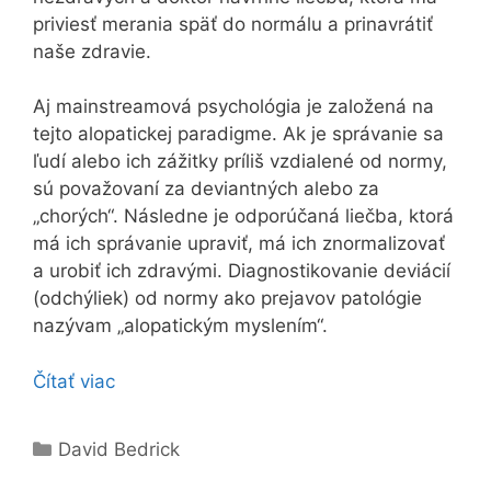
priviesť merania späť do normálu a prinavrátiť
naše zdravie.
Aj mainstreamová psychológia je založená na
tejto alopatickej paradigme. Ak je správanie sa
ľudí alebo ich zážitky príliš vzdialené od normy,
sú považovaní za deviantných alebo za
„chorých“. Následne je odporúčaná liečba, ktorá
má ich správanie upraviť, má ich znormalizovať
a urobiť ich zdravými. Diagnostikovanie deviácií
(odchýliek) od normy ako prejavov patológie
nazývam „alopatickým myslením“.
Čítať viac
Kategórie
David Bedrick