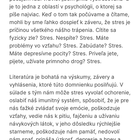
je to jedna z oblastí v psychológii, o ktorej sa
píše najviac. Keď o tom tak počúvame a čítame,
mohli by sme ľahko dospieť k záveru, že stres je
príčinou všetkého nášho trápenia. Cítite sa
fyzicky zle? Stres. Nespíte? Stres. Máte
problémy vo vzťahu? Stres. Zabúdate? Stres.
Máte depresívne pocity? Stres. Priveľa jete,
pijete, užívate primnoho drog? Stres.
Literatúra je bohatá na výskumy, závery a
vyhlásenia, ktoré túto domnienku posilňujú. V
súlade s tým nám môže stres vyvolať ochorenie,
oslabiť náš imunitný systém, spôsobiť, že je pre
nás ťažké zvládať svoje emócie, poškodzuje
vzťahy, vedie nás k pitiu, fajčeniu a užívaniu
návykových látok, v jeho dôsledku rýchlejšie
starneme, poškodzuje nám pamäť, nedovolí
nám spať, prináša úzkosť, depresie a hnev a