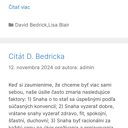
Čítať viac
Kategórie
David Bedrick
,
Lisa Blair
Citát D. Bedricka
12. novembra 2024
od autora:
admin
Keď si zaumienime, že chceme byť viac sami
sebou, naše úsilie často zmaria nasledujúce
faktory: 1) Snaha o to stať sa úspešnými podľa
súčasných konvencií; 2) Snaha vyzerať dobre,
vrátane snahy vyzerať zdravo, fit, spokojní,
šťastní, duchovní; 3) Snaha byť racionálni za
každú cenu na úkor prežívania a prejavovania